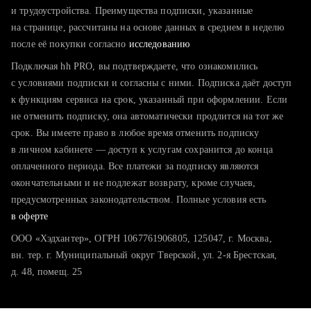
тратите много времени на поиск и вручную поднимаете
и трудоустройства. Преимущества подписки, указанные
резюме
на странице, рассчитаны на основе данных в среднем в неделю
после её покупки согласно
хотите сравнить себя с конкурентами и оценить шансы
исследованию
Подключая hh PRO, вы подтверждаете, что ознакомились
с условиями подписки и согласны с ними. Подписка даёт доступ
к функциям сервиса на срок, указанный при оформлении. Если
не отменить подписку, она автоматически продлится на тот же
срок. Вы имеете право в любое время отменить подписку
в личном кабинете — доступ к услугам сохранится до конца
оплаченного периода. Все платежи за подписку являются
окончательными и не подлежат возврату, кроме случаев,
предусмотренных законодательством. Полные условия есть
в оферте
ООО «Хэдхантер», ОГРН 1067761906805, 125047, г. Москва,
вн. тер. г. Муниципальный округ Тверской, ул. 2-я Брестская,
д. 48, помещ. 25